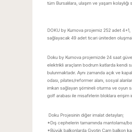
tüm Bursalılara, ulaşım ve yaşam kolaylığı 
DOKU by Kumova projemiz 252 adet 4+1, 3+1
sağlayacak 49 adet ticari üniteden oluşmak
Doku by Kumova projemizde 24 saat güvenlik
elektrikli araçların bodrum katlarda kendi s
bulunmaktadır. Aynı zamanda açık ve kapalı
odası, pilates/reformer alanı, sosyal alanlar
imkan sağlayan şömineli oturma ve oyun salo
golf arabası ile misafirlerin bloklara erişim 
Doku Projesinin diğer imalat detayları;
*Dış cephelerin tamamında mantolama/boy
*Büyük balkonlarda Gyotin Cam balkon kapam