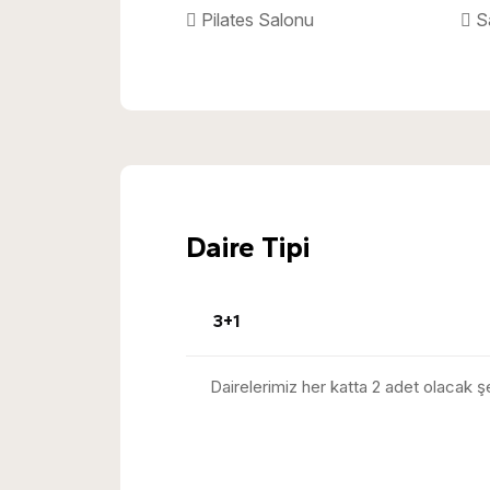
Pilates Salonu
S
Daire Tipi
3+1
Dairelerimiz her katta 2 adet olacak şe