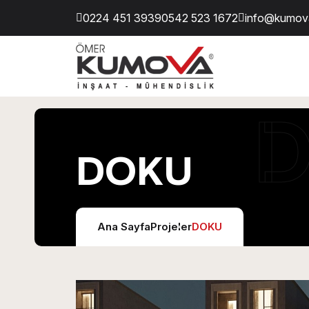
0224 451 3939
0542 523 1672
info@kumov
DOKU
Ana Sayfa
Projeler
DOKU