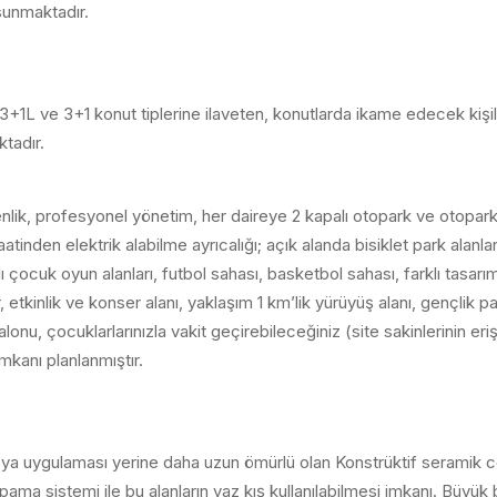
sunmaktadır.
L ve 3+1 konut tiplerine ilaveten, konutlarda ikame edecek kişil
tadır.
, profesyonel yönetim, her daireye 2 kapalı otopark ve otoparklar
aatinden elektrik alabilme ayrıcalığı; açık alanda bisiklet park alanl
 çocuk oyun alanları, futbol sahası, basketbol sahası, farklı tasar
, etkinlik ve konser alanı, yaklaşım 1 km’lik yürüyüş alanı, gençlik p
nu, çocuklarlarınızla vakit geçirebileceğiniz (site sakinlerinin er
imkanı planlanmıştır.
a uygulaması yerine daha uzun ömürlü olan Konstrüktif seramik 
a sistemi ile bu alanların yaz kış kullanılabilmesi imkanı. Büyük b