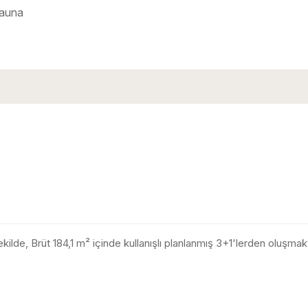
auna
kilde, Brüt 184,1 m² içinde kullanışlı planlanmış 3+1'lerden oluşmakt