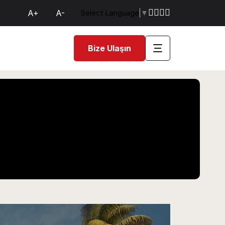
A+
A-
Select Language
▼
Bize Ulaşın