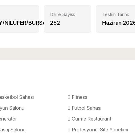
Daire Sayısı:
Teslim Tarihi:
/NİLÜFER/BURSA
252
Haziran 202
sketbol Sahası
Fitness
yun Salonu
Futbol Sahası
neratör
Gurme Restaurant
saj Salonu
Profesyonel Site Yönetimi