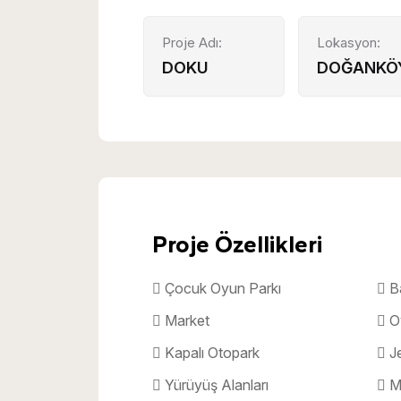
Proje Adı:
Lokasyon:
DOKU
DOĞANKÖY
Proje Özellikleri
Çocuk Oyun Parkı
Ba
Market
O
Kapalı Otopark
Je
Yürüyüş Alanları
Ma