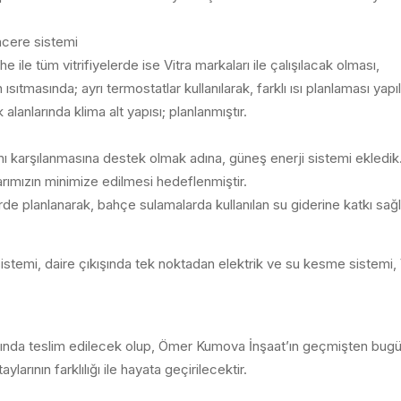
cere sistemi
le tüm vitrifiyelerde ise Vitra markaları ile çalışılacak olması,
sıtmasında; ayrı termostatlar kullanılarak, farklı ısı planlaması yap
anlarında klima alt yapısı; planlanmıştır.
tını karşılanmasına destek olmak adına, güneş enerji sistemi ekledik. 
larımızın minimize edilmesi hedeflenmiştir.
de planlanarak, bahçe sulamalarda kullanılan su giderine katkı sağ
stemi, daire çıkışında tek noktadan elektrik ve su kesme sistemi,
nda teslim edilecek olup, Ömer Kumova İnşaat’ın geçmişten bugü
larının farklılığı ile hayata geçirilecektir.