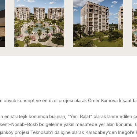
üyük konsept ve en özel projesi olarak Ömer Kumova İnşaat taraf
 en stratejik konumda bulunan, “Yeni Balat” olarak lanse edilen çok
rulkent-Nosab-Bosb bölgelerine yakın mesafede yer alan konumu
anköy projesi Teknosab’ı da içine alarak Karacabey’den İnegöl’e k