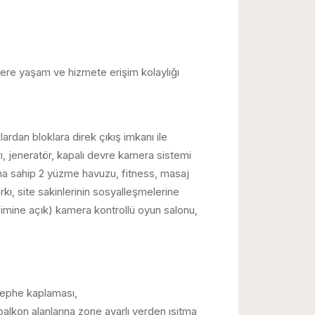
ere yaşam ve hizmete erişim kolaylığı
dan bloklara direk çıkış imkanı ile
arı, jeneratör, kapalı devre kamera sistemi
ıma sahip 2 yüzme havuzu, fitness, masaj
arkı, site sakinlerinin sosyalleşmelerine
işimine açık) kamera kontrollü oyun salonu,
cephe kaplaması,
alkon alanlarına zone ayarlı yerden ısıtma