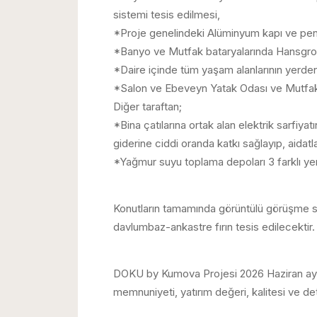
sistemi tesis edilmesi,
*Proje genelindeki Alüminyum kapı ve pen
*Banyo ve Mutfak bataryalarında Hansgrohe i
*Daire içinde tüm yaşam alanlarının yerden ı
*Salon ve Ebeveyn Yatak Odası ve Mutfak al
Diğer taraftan;
*Bina çatılarına ortak alan elektrik sarfiya
giderine ciddi oranda katkı sağlayıp, aidat
*Yağmur suyu toplama depoları 3 farklı yer
Konutların tamamında görüntülü görüşme si
davlumbaz-ankastre fırın tesis edilecektir.
DOKU by Kumova Projesi 2026 Haziran ayı
memnuniyeti, yatırım değeri, kalitesi ve detay